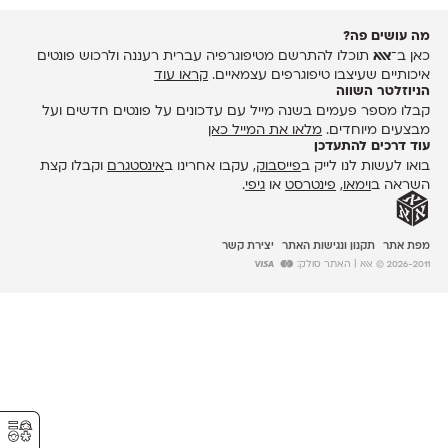
מה עושים פה?
כאן ב־
אאא
תוכלו להתרשם מטיפוגרפיה עברית רעננה ולרכוש פונטים
איכותיים שעיצבו טיפוגרפים עצמאיים.
קראו עוד
הניוזלטר השווה
קבלו מספר פעמים בשנה מייל עם עדכונים על פונטים חדשים ועל
מבצעים מיוחדים.
מלאו את המייל כאן
עוד דרכים להתעדכן
בואו לעשות לנו לייק ב
פייסבוק
, עקבו אחרינו ב
אינסטגרם
וקבלו קצת
השראה ב
וימאו
,
פינטרסט
או
גיפי
.
מפת אתר
תקנון ונגישות האתר
יצירת קשר
2026-2011 © אאא
| האתר סולק:
⚥︎