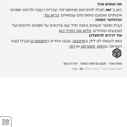
מה עושים פה?
כאן ב־
אאא
תוכלו להתרשם מטיפוגרפיה עברית רעננה ולרכוש פונטים
איכותיים שעיצבו טיפוגרפים עצמאיים.
קראו עוד
הניוזלטר השווה
קבלו מספר פעמים בשנה מייל עם עדכונים על פונטים חדשים ועל
מבצעים מיוחדים.
מלאו את המייל כאן
עוד דרכים להתעדכן
בואו לעשות לנו לייק ב
פייסבוק
, עקבו אחרינו ב
אינסטגרם
וקבלו קצת
השראה ב
וימאו
,
פינטרסט
או
גיפי
.
מפת אתר
תקנון ונגישות האתר
יצירת קשר
2026-2011 © אאא
| האתר סולק:
⚥︎