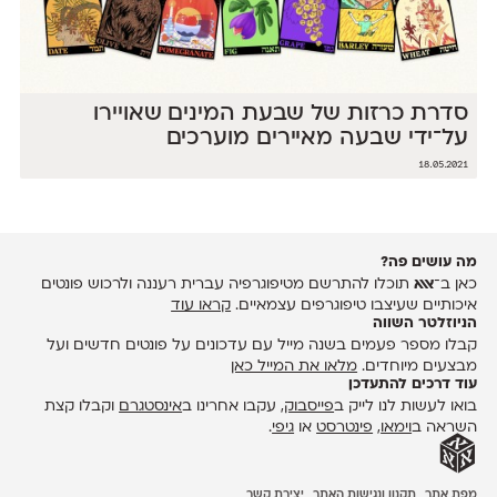
סדרת כרזות של שבעת המינים שאויירו
על־ידי שבעה מאיירים מוערכים
18.05.2021
מה עושים פה?
כאן ב־
אאא
תוכלו להתרשם מטיפוגרפיה עברית רעננה ולרכוש פונטים
איכותיים שעיצבו טיפוגרפים עצמאיים.
קראו עוד
הניוזלטר השווה
קבלו מספר פעמים בשנה מייל עם עדכונים על פונטים חדשים ועל
מבצעים מיוחדים.
מלאו את המייל כאן
עוד דרכים להתעדכן
בואו לעשות לנו לייק ב
פייסבוק
, עקבו אחרינו ב
אינסטגרם
וקבלו קצת
השראה ב
וימאו
,
פינטרסט
או
גיפי
.
מפת אתר
תקנון ונגישות האתר
יצירת קשר