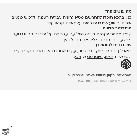
מה עושים פה?
כאן ב־
אאא
תוכלו להתרשם מטיפוגרפיה עברית רעננה ולרכוש פונטים
איכותיים שעיצבו טיפוגרפים עצמאיים.
קראו עוד
הניוזלטר השווה
קבלו מספר פעמים בשנה מייל עם עדכונים על פונטים חדשים ועל
מבצעים מיוחדים.
מלאו את המייל כאן
עוד דרכים להתעדכן
בואו לעשות לנו לייק ב
פייסבוק
, עקבו אחרינו ב
אינסטגרם
וקבלו קצת
השראה ב
וימאו
,
פינטרסט
או
גיפי
.
מפת אתר
תקנון ונגישות האתר
יצירת קשר
2026-2011 © אאא
| האתר סולק:
⚥︎