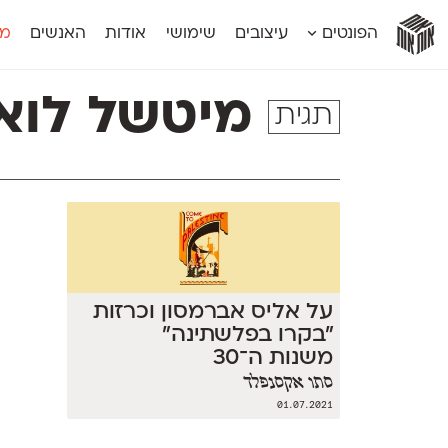
אות
אות
אות
אות
אות
הפונטים
עיצובים
שימושי
אודות
האנשים
מג
אות
אוונטה
אמביוולנטי קומפרסט
מוגרבי דיספל
אטלס
אמביוולנטי רחב
מוגרבי טקס
מיטשל לוא
תגית
אינדקס
אנומליה
מכמורת
אינדקס מונו
אסימון דו־לשוני
מכמורת מעו
אלמוני
אפק
מקומי
אלמוני צר
בר־לב
נוילנד
אמביוולנטי נורמל
גלוריה
סטנגה
אמביוולנטי צר
לוי
סינופסיס
על אליס אברמסון וכרזות
״בקרו בפלשתינה״
משנות ה־30
סתו אקסנפלד
01.07.2021