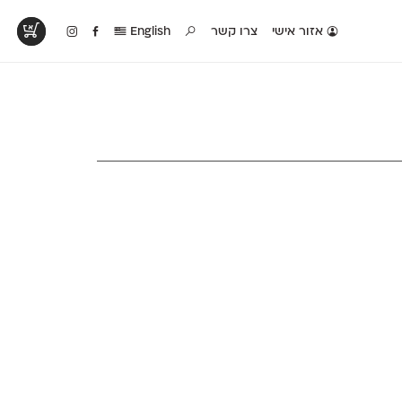
אזור אישי
צרו קשר
English
טים בפעולה
קטלוג להדפסה
טבלת השוואה
לראות עיצובים
לאלו שאוהבים לבחון
טבלה עם כל המאפיינים
פים שנעשו עם
פונטים על־גבי דף A4
של הפונטים שלנו זה
ונטים שלנו
לבן מולבן
לצד זה