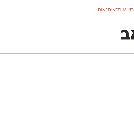
זין אות־אות־אות
חדש
חדש
יי
פלוני
קארמה
חדש
ט
פלוני יד
קדם סנס
ב
פלוני מעוגל
קדם סריף
פונ
גל
פלוני צר
קרוואן
בואו 
מטרי
פעמון
שלוק
הפ
פריימריז
תעמולה
פרנק־רי
פרנק־רי צר