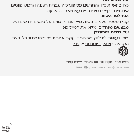
כאן ב־
אאא
תוכלו להתרשם מטיפוגרפיה עברית רעננה ולרכוש פונטים
איכותיים שעיצבו טיפוגרפים עצמאיים.
קראו עוד
הניוזלטר השווה
קבלו מספר פעמים בשנה מייל עם עדכונים על פונטים חדשים ועל
מבצעים מיוחדים.
מלאו את המייל כאן
עוד דרכים להתעדכן
בואו לעשות לנו לייק ב
פייסבוק
, עקבו אחרינו ב
אינסטגרם
וקבלו קצת
השראה ב
וימאו
,
פינטרסט
או
גיפי
.
מפת אתר
תקנון ונגישות האתר
יצירת קשר
2026-2011 © אאא
| האתר סולק:
⚥︎