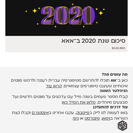
סיכום שנת 2020 ב־אאא
02.01.2021
מה עושים פה?
כאן ב־
אאא
תוכלו להתרשם מטיפוגרפיה עברית רעננה ולרכוש פונטים
איכותיים שעיצבו טיפוגרפים עצמאיים.
קראו עוד
הניוזלטר השווה
קבלו מספר פעמים בשנה מייל עם עדכונים על פונטים חדשים ועל
מבצעים מיוחדים.
מלאו את המייל כאן
עוד דרכים להתעדכן
בואו לעשות לנו לייק ב
פייסבוק
, עקבו אחרינו ב
אינסטגרם
וקבלו קצת
השראה ב
וימאו
,
פינטרסט
או
גיפי
.