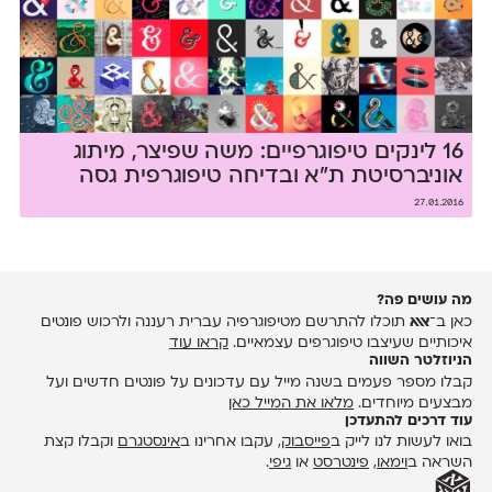
16 לינקים טיפוגרפיים: משה שפיצר, מיתוג
אוניברסיטת ת״א ובדיחה טיפוגרפית גסה
27.01.2016
מה עושים פה?
כאן ב־
אאא
תוכלו להתרשם מטיפוגרפיה עברית רעננה ולרכוש פונטים
איכותיים שעיצבו טיפוגרפים עצמאיים.
קראו עוד
הניוזלטר השווה
קבלו מספר פעמים בשנה מייל עם עדכונים על פונטים חדשים ועל
מבצעים מיוחדים.
מלאו את המייל כאן
עוד דרכים להתעדכן
בואו לעשות לנו לייק ב
פייסבוק
, עקבו אחרינו ב
אינסטגרם
וקבלו קצת
השראה ב
וימאו
,
פינטרסט
או
גיפי
.