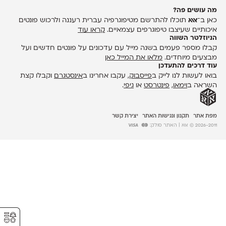
מה עושים פה?
כאן ב־
אאא
תוכלו להתרשם מטיפוגרפיה עברית רעננה ולרכוש פונטים
איכותיים שעיצבו טיפוגרפים עצמאיים.
קראו עוד
הניוזלטר השווה
קבלו מספר פעמים בשנה מייל עם עדכונים על פונטים חדשים ועל
מבצעים מיוחדים.
מלאו את המייל כאן
עוד דרכים להתעדכן
בואו לעשות לנו לייק ב
פייסבוק
, עקבו אחרינו ב
אינסטגרם
וקבלו קצת
השראה ב
וימאו
,
פינטרסט
או
גיפי
.
מפת אתר
תקנון ונגישות האתר
יצירת קשר
2026-2011 © אאא
| האתר סולק:
⚥︎