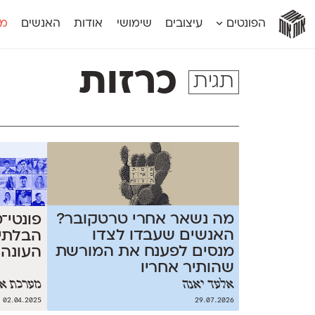
אות
אות
אות
אות
אות
הפונטים
עיצובים
שימושי
אודות
האנשים
מג
אות
אוונטה
אמביוולנטי קומפרסט
מוגרבי דיספל
אטלס
אמביוולנטי רחב
מוגרבי טקס
כרזות
תגית
אינדקס
אנומליה
מכמורת
אינדקס מונו
אסימון דו־לשוני
מכמורת מעו
אלמוני
אפק
מקומי
אלמוני צר
בר־לב
נוילנד
אמביוולנטי נורמל
גלוריה
סטנגה
אמביוולנטי צר
לוי
סינופסיס
מה נשאר אחרי טרטקובר?
פונטי־
האנשים שעבדו לצדו
הבלתי
מנסים לפענח את המורשת
העונה 
שהותיר אחריו
אלעד יאנה
מערכת או
02.04.2025
29.07.2026