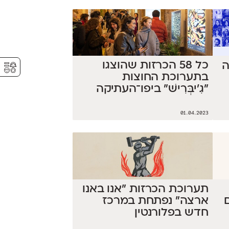
⚥︎
כל 58 הכרזות שהוצגו
ה
בתערוכת החוצות
״גִ'יבְּרִישׁ״ ביפו־העתיקה
01.04.2023
תערוכת הכרזות "אנו באנו
ארצה" נפתחת במרכז
חדש בפלורנטין