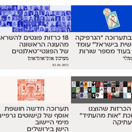
בתערוכה ״הגרפיקה
18 כרזות פונטים להשרא
שית בישראל״ עומד
מהעונה הראשונה
בעוד מספר שורות
של הפונטי־טאלנטים
פלד
מערכת אות־אות־אות
03.06.2023
ל 58 הכרזות שהוצגו
תערוכה חדשה חושפת
כת ״אות מהעתיד״
אוסף של קישוטים גרפיים
עתיקה
מימי היישוב
הישן בירושלים