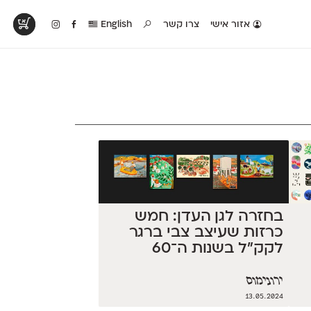
אזור אישי
צרו קשר
English
טים בפעולה
קטלוג להדפסה
טבלת השוואה
לראות עיצובים
לאלו שאוהבים לבחון
טבלה עם כל המאפיינים
פים שנעשו עם
פונטים על־גבי דף A4
של הפונטים שלנו זה
ונטים שלנו
לבן מולבן
לצד זה
בחזרה לגן העדן: חמש
כרזות שעיצב צבי ברגר
לקק"ל בשנות ה־60
ירונימוס
13.05.2024