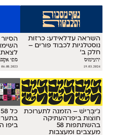
השראה עדלאידע: כרזות
הסיור 
נוסטלגיות לכבוד פורים –
השימו
חלק ב׳
לצאת 
ירונימוס
סתו אקסנ
06.08.2023
19.03.2024
כ
גִ'יבְּרִישׁ – הזמנה לתערוכת
בתערו
חוצות ביפו־העתיקה
ביפו ה
בהשתתפות 58
מעצבים ומעצבות