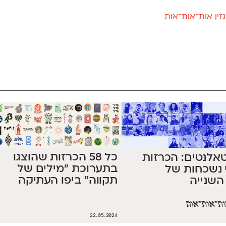
זין אות־אות־אות
חדש
חדש
יי
פלוני
קארמה
חדש
ט
פלוני יד
קדם סנס
פלוני מעוגל
קדם סריף
פונ
גל
פלוני צר
קרוואן
בואו 
מטרי
פעמון
שלוק
הפ
פריימריז
תעמולה
פרנק־רי
פרנק־רי צר
כל 58 הכרזות שהוצגו
טאלנטים: הכרזות
בתערוכת ״מילים של
 נשכחות של
תקווה״ ביפו העתיקה
השנייה
ת־אות־אות
22.05.2024