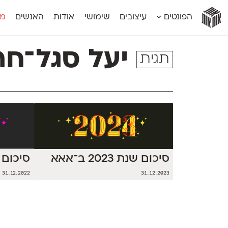
אות
אות
אות
אות
אות
הפונטים
עיצובים
שימושי
אודות
האנשים
מג
אות
אוונטה
אמביוולנטי קומפרסט
מוגרבי דיספל
אטלס
אמביוולנטי רחב
מוגרבי טקס
יעל סגל־חר
תגית
אינדקס
אנומליה
מכמורת
אינדקס מונו
אסימון דו־לשוני
מכמורת מעו
אלמוני
אפק
מקומי
אלמוני צר
בר־לב
נוילנד
אמביוולנטי נורמל
גלוריה
סטנגה
אמביוולנטי צר
לוי
סינופסיס
סיכום שנת 2
סיכום שנת 2023 ב־אאא
31.12.2022
31.12.2023