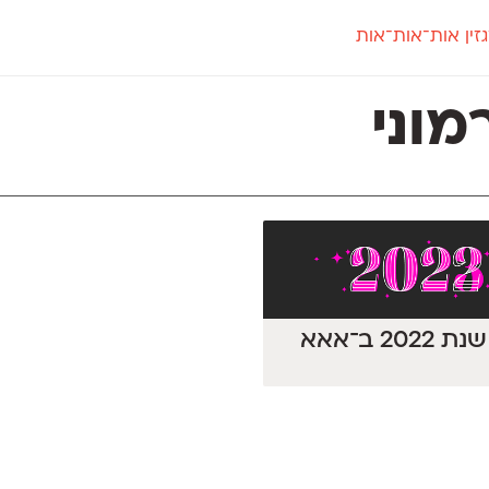
זין אות־אות־אות
חדש
חדש
יי
פלוני
קארמה
חדש
ט
פלוני יד
קדם סנס
מוני
פלוני מעוגל
קדם סריף
פונ
גל
פלוני צר
קרוואן
בואו 
מטרי
פעמון
שלוק
הפ
פריימריז
תעמולה
פרנק־רי
פרנק־רי צר
202 ב־אאא