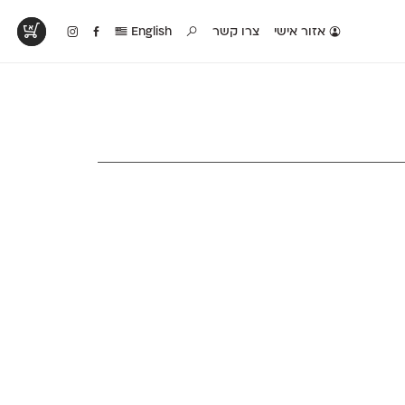
אזור אישי
צרו קשר
English
טים בפעולה
קטלוג להדפסה
טבלת השוואה
לראות עיצובים
לאלו שאוהבים לבחון
טבלה עם כל המאפיינים
פים שנעשו עם
פונטים על־גבי דף A4
של הפונטים שלנו זה
ונטים שלנו
לבן מולבן
לצד זה