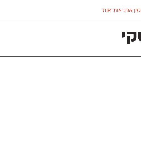
זין אות־אות־אות
חדש
חדש
יי
פלוני
קארמה
חדש
ט
פלוני יד
קדם סנס
קי
פלוני מעוגל
קדם סריף
פונ
גל
פלוני צר
קרוואן
בואו 
מטרי
פעמון
שלוק
הפ
פריימריז
תעמולה
פרנק־רי
פרנק־רי צר