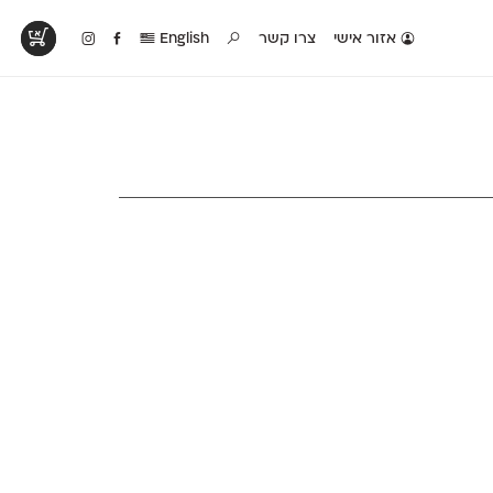
אזור אישי
צרו קשר
English
טים בפעולה
קטלוג להדפסה
טבלת השוואה
לראות עיצובים
לאלו שאוהבים לבחון
טבלה עם כל המאפיינים
פים שנעשו עם
פונטים על־גבי דף A4
של הפונטים שלנו זה
ונטים שלנו
לבן מולבן
לצד זה