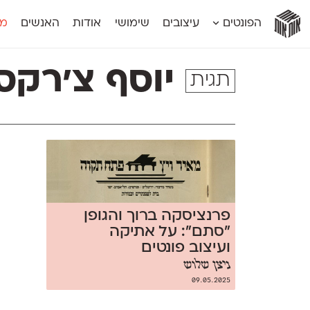
אות
אות
אות
אות
אות
הפונטים
עיצובים
שימושי
אודות
האנשים
מג
אות
אוונטה
אמביוולנטי קומפרסט
מוגרבי דיספל
אטלס
אמביוולנטי רחב
מוגרבי טקס
יוסף צ'רקס
תגית
אינדקס
אנומליה
מכמורת
אינדקס מונו
אסימון דו־לשוני
מכמורת מעו
אלמוני
אפק
מקומי
אלמוני צר
בר־לב
נוילנד
אמביוולנטי נורמל
גלוריה
סטנגה
אמביוולנטי צר
לוי
סינופסיס
פרנציסקה ברוך והגופן
״סתם״: על אתיקה
ועיצוב פונטים
ניצן שלוש
09.05.2025