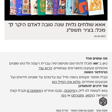
אאא שולחים גלוית שנה טובה לאדם היקר לך
מכל: בציר תשפ״ג
04.09.2022
מה עושים פה?
כאן ב־
אאא
תוכלו להתרשם מטיפוגרפיה עברית רעננה ולרכוש פונטים
איכותיים שעיצבו טיפוגרפים עצמאיים.
קראו עוד
הניוזלטר השווה
קבלו מספר פעמים בשנה מייל עם עדכונים על פונטים חדשים ועל
מבצעים מיוחדים.
מלאו את המייל כאן
עוד דרכים להתעדכן
בואו לעשות לנו לייק ב
פייסבוק
, עקבו אחרינו ב
אינסטגרם
וקבלו קצת
השראה ב
וימאו
,
פינטרסט
או
גיפי
.
מפת אתר
תקנון ונגישות האתר
יצירת קשר