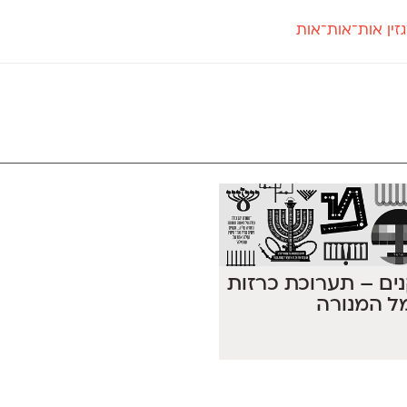
זין אות־אות־אות
חדש
חדש
יי
פלוני
קארמה
חדש
ט
פלוני יד
קדם סנס
פלוני מעוגל
קדם סריף
פונ
גל
פלוני צר
קרוואן
בואו 
מטרי
פעמון
שלוק
הפ
פריימריז
תעמולה
פרנק־רי
פרנק־רי צר
 קנים – תערוכת כרזות
ל המנורה