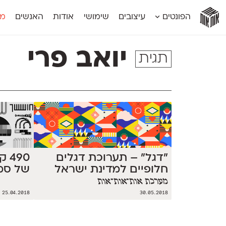
אות
אות
אות
אות
אות
הפונטים
עיצובים
שימושי
אודות
האנשים
מג
אות
אוונטה
אמביוולנטי קומפרסט
מוגרבי דיספל
אטלס
אמביוולנטי רחב
מוגרבי טקס
יואב פרי
תגית
אינדקס
אנומליה
מכמורת
אינדקס מונו
אסימון דו־לשוני
מכמורת מעו
אלמוני
אפק
מקומי
אלמוני צר
בר־לב
נוילנד
אמביוולנטי נורמל
גלוריה
סטנגה
אמביוולנטי צר
לוי
סינופסיס
״דגל״ – תערוכת דגלים
490
חלופיים למדינת ישראל
של סמ
מערכת אות־אות־אות
25.04.2018
30.05.2018