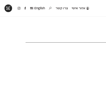
אזור אישי
צרו קשר
English
טים בפעולה
קטלוג להדפסה
טבלת השוואה
לראות עיצובים
לאלו שאוהבים לבחון
טבלה עם כל המאפיינים
פים שנעשו עם
פונטים על־גבי דף A4
של הפונטים שלנו זה
ונטים שלנו
לבן מולבן
לצד זה