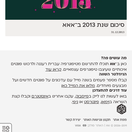
סיכום שנת 2013 ב־אאא
31.12.2013
מה עושים פה?
כאן ב־
אאא
תוכלו להתרשם מטיפוגרפיה עברית רעננה ולרכוש פונטים
איכותיים שעיצבו טיפוגרפים עצמאיים.
קראו עוד
הניוזלטר השווה
קבלו מספר פעמים בשנה מייל עם עדכונים על פונטים חדשים ועל
מבצעים מיוחדים.
מלאו את המייל כאן
עוד דרכים להתעדכן
בואו לעשות לנו לייק ב
פייסבוק
, עקבו אחרינו ב
אינסטגרם
וקבלו קצת
השראה ב
וימאו
,
פינטרסט
או
גיפי
.
מפת אתר
תקנון ונגישות האתר
יצירת קשר
⚥︎
2026-2011 © אאא
| האתר סולק: