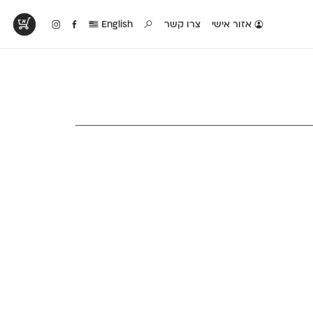
אזור אישי
צרו קשר
English
טים בפעולה
קטלוג להדפסה
טבלת השוואה
לראות עיצובים
לאלו שאוהבים לבחון
טבלה עם כל המאפיינים
פים שנעשו עם
פונטים על־גבי דף A4
של הפונטים שלנו זה
ונטים שלנו
לבן מולבן
לצד זה