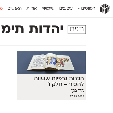
אות
אות
אות
אות
אות
הפונטים
עיצובים
שימושי
אודות
האנשים
מג
אות
אוונטה
אמביוולנטי קומפרסט
מוגרבי דיספל
אטלס
אמביוולנטי רחב
מוגרבי טקס
יהדות תימן
תגית
אינדקס
אנומליה
מכמורת
אינדקס מונו
אסימון דו־לשוני
מכמורת מעו
אלמוני
אפק
מקומי
אלמוני צר
בר־לב
נוילנד
אמביוולנטי נורמל
גלוריה
סטנגה
אמביוולנטי צר
לוי
סינופסיס
הגדות גרפיות ששווה
להכיר – חלק ו׳
דדי כהן
27.03.2022