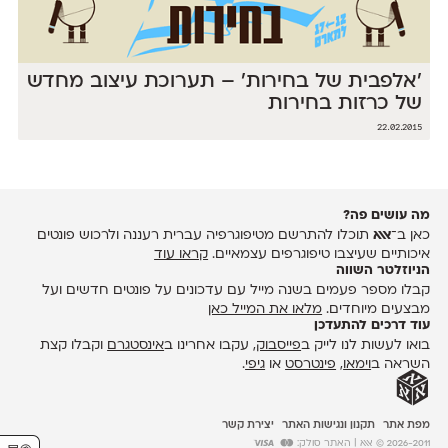
׳אלפבית של בחירות׳ – תערוכת עיצוב מחדש
של כרזות בחירות
22.02.2015
מה עושים פה?
כאן ב־
אאא
תוכלו להתרשם מטיפוגרפיה עברית רעננה ולרכוש פונטים
איכותיים שעיצבו טיפוגרפים עצמאיים.
קראו עוד
הניוזלטר השווה
קבלו מספר פעמים בשנה מייל עם עדכונים על פונטים חדשים ועל
מבצעים מיוחדים.
מלאו את המייל כאן
עוד דרכים להתעדכן
בואו לעשות לנו לייק ב
פייסבוק
, עקבו אחרינו ב
אינסטגרם
וקבלו קצת
השראה ב
וימאו
,
פינטרסט
או
גיפי
.
מפת אתר
תקנון ונגישות האתר
יצירת קשר
2026-2011 © אאא
| האתר סולק: