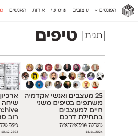
אות
אות
אות
אות
אות
הפונטים
עיצובים
שימושי
אודות
האנשים
מג
אות
אוונטה
אמביוולנטי קומפרסט
מוגרבי דיספל
אטלס
אמביוולנטי רחב
מוגרבי טקס
טיפים
תגית
אינדקס
אנומליה
מכמורת
אינדקס מונו
אסימון דו־לשוני
מכמורת מעו
אלמוני
אפק
מקומי
אלמוני צר
בר־לב
נוילנד
אמביוולנטי נורמל
גלוריה
סטנגה
אמביוולנטי צר
לוי
סינופסיס
25 מעצבים ואנשי אקדמיה
ארכיון
משתפים בטיפים משני
חיים למעצבים
בתחילת דרכם
רוב סא
מערכת אות־אות־אות
נועה מכלי
10.12.2023
14.11.2024