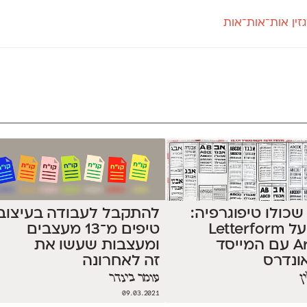
זין אות־אות־אות
חדש
חדש
יי
פלוני
קארמה
חדש
ט
פלוני יד
קדם סנס
פלוני מעוגל
קדם סריף
פונ
גל
פלוני צר
קרוואן
בואו 
מטרי
פעמון
שלוק
הפ
פריימריז
תעמולה
פרנק־רי
פרנק־רי צר
להתקבל לעבודה בעיצוב:
 שכולו טיפוגרפיה:
טיפים מ־13 מעצבים
שיחה על Letterform
ומעצבות שעשו את
Archive עם המייסד
זה לאחרונה
ונדרס
ן
עומר בינדר
09.03.2021