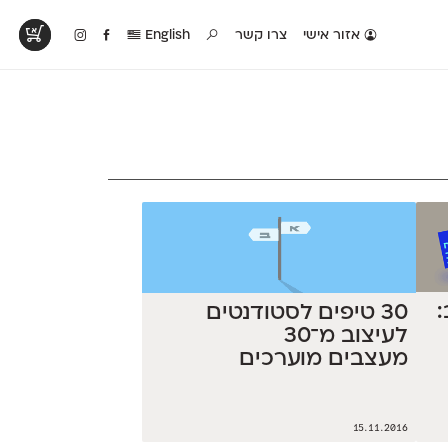
אזור אישי
צרו קשר
English
טים בפעולה
קטלוג להדפסה
טבלת השוואה
לראות עיצובים
לאלו שאוהבים לבחון
טבלה עם כל המאפיינים
פים שנעשו עם
פונטים על־גבי דף A4
של הפונטים שלנו זה
ונטים שלנו
לבן מולבן
לצד זה
30 טיפים לסטודנטים
לעיצוב מ־30
מעצבים מוערכים
15.11.2016