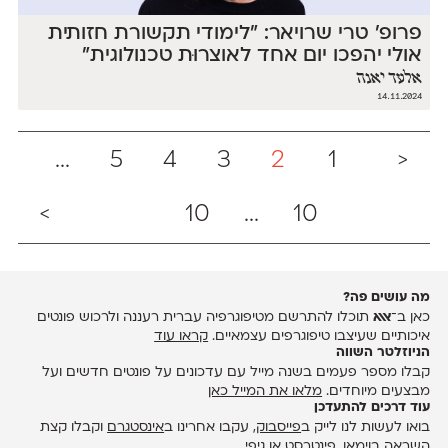
פרופ' טרי שרויאר: "לימודי תקשורת חזותית
אולי יהפכו יום אחד לאוצרוּת טכנולוגית"
אלעד יאנה
14.11.2024
...
5
4
3
2
1
<
>
10
...
10
מה עושים פה?
כאן ב־
אאא
תוכלו להתרשם מטיפוגרפיה עברית רעננה ולרכוש פונטים
איכותיים שעיצבו טיפוגרפים עצמאיים.
קראו עוד
הניוזלטר השווה
קבלו מספר פעמים בשנה מייל עם עדכונים על פונטים חדשים ועל
מבצעים מיוחדים.
מלאו את המייל כאן
עוד דרכים להתעדכן
בואו לעשות לנו לייק ב
פייסבוק
, עקבו אחרינו ב
אינסטגרם
וקבלו קצת
השראה ב
וימאו
,
פינטרסט
או
גיפי
.