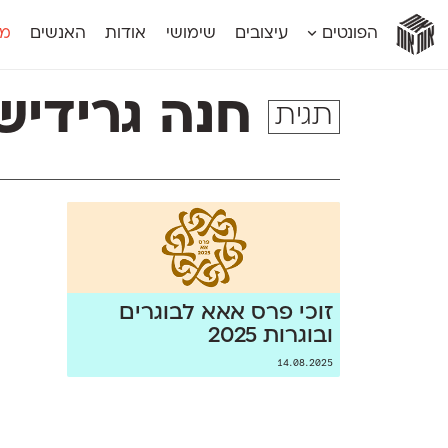
אות
אות
אות
אות
אות
הפונטים
עיצובים
שימושי
אודות
האנשים
מג
אות
אוונטה
אמביוולנטי קומפרסט
מוגרבי דיספל
אטלס
אמביוולנטי רחב
מוגרבי טקס
חנה גרידיש
תגית
אינדקס
אנומליה
מכמורת
אינדקס מונו
אסימון דו־לשוני
מכמורת מעו
אלמוני
אפק
מקומי
אלמוני צר
בר־לב
נוילנד
אמביוולנטי נורמל
גלוריה
סטנגה
אמביוולנטי צר
לוי
סינופסיס
זוכי פרס אאא לבוגרים
ובוגרות 2025
14.08.2025