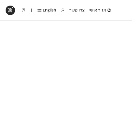
אזור אישי
צרו קשר
English
טים בפעולה
קטלוג להדפסה
טבלת השוואה
לראות עיצובים
לאלו שאוהבים לבחון
טבלה עם כל המאפיינים
פים שנעשו עם
פונטים על־גבי דף A4
של הפונטים שלנו זה
ונטים שלנו
לבן מולבן
לצד זה