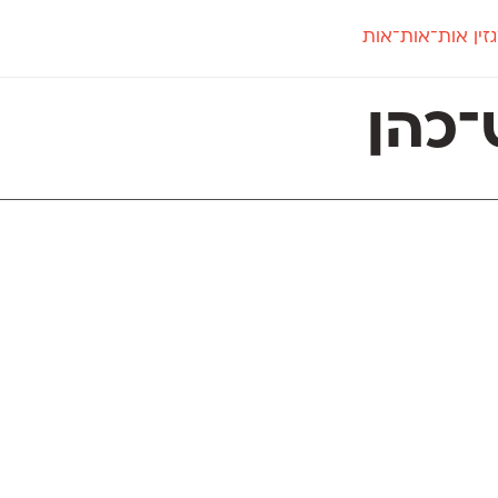
זין אות־אות־אות
חדש
חדש
יי
פלוני
קארמה
חדש
ט
פלוני יד
קדם סנס
־כהן
פלוני מעוגל
קדם סריף
פונ
גל
פלוני צר
קרוואן
בואו 
מטרי
פעמון
שלוק
הפ
פריימריז
תעמולה
פרנק־רי
פרנק־רי צר