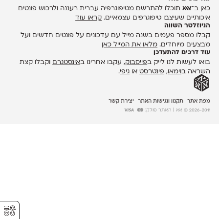
כאן ב־
אאא
תוכלו להתרשם מטיפוגרפיה עברית רעננה ולרכוש פונטים
איכותיים שעיצבו טיפוגרפים עצמאיים.
קראו עוד
הניוזלטר השווה
קבלו מספר פעמים בשנה מייל עם עדכונים על פונטים חדשים ועל
מבצעים מיוחדים.
מלאו את המייל כאן
עוד דרכים להתעדכן
בואו לעשות לנו לייק ב
פייסבוק
, עקבו אחרינו ב
אינסטגרם
וקבלו קצת
השראה ב
וימאו
,
פינטרסט
או
גיפי
.
מפת אתר
תקנון ונגישות האתר
יצירת קשר
2026-2011 © אאא
| האתר סולק:
⚥︎