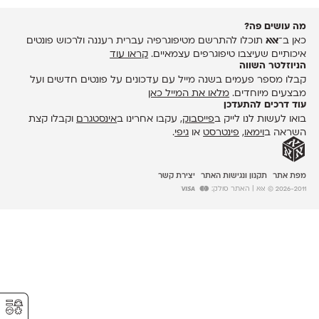
מה עושים פה?
כאן ב־
אאא
תוכלו להתרשם מטיפוגרפיה עברית רעננה ולרכוש פונטים
איכותיים שעיצבו טיפוגרפים עצמאיים.
קראו עוד
הניוזלטר השווה
קבלו מספר פעמים בשנה מייל עם עדכונים על פונטים חדשים ועל
מבצעים מיוחדים.
מלאו את המייל כאן
עוד דרכים להתעדכן
בואו לעשות לנו לייק ב
פייסבוק
, עקבו אחרינו ב
אינסטגרם
וקבלו קצת
השראה ב
וימאו
,
פינטרסט
או
גיפי
.
מפת אתר
תקנון ונגישות האתר
יצירת קשר
2026-2011 © אאא
| האתר סולק:
⚥︎