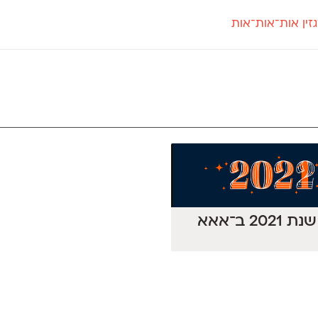
זין אות־אות־אות
חדש
חדש
יי
פלוני
קארמה
חדש
ט
פלוני יד
קדם סנס
פלוני מעוגל
קדם סריף
פונ
גל
פלוני צר
קרוואן
בואו 
מטרי
פעמון
שלוק
הפ
פריימריז
תעמולה
פרנק־רי
פרנק־רי צר
202 ב־אאא