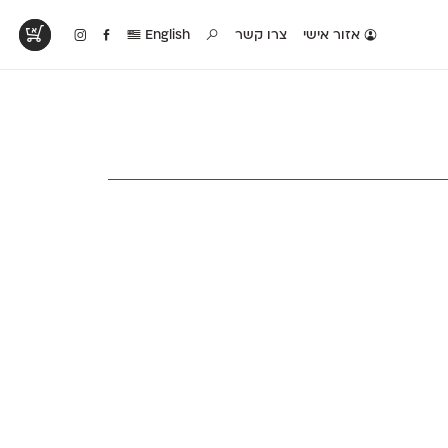
אזור אישי
צרו קשר
English
טים בפעולה
קטלוג להדפסה
טבלת השוואה
לראות עיצובים
לאלו שאוהבים לבחון
טבלה עם כל המאפיינים
פים שנעשו עם
פונטים על־גבי דף A4
של הפונטים שלנו זה
ונטים שלנו
לבן מולבן
לצד זה