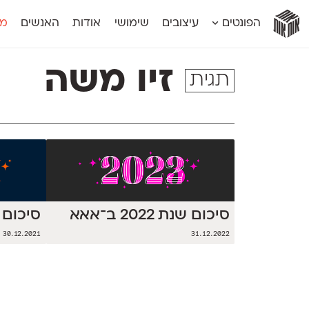
אות
אות
אות
אות
אות
הפונטים
עיצובים
שימושי
אודות
האנשים
מג
אות
אוונטה
אמביוולנטי קומפרסט
מוגרבי דיספל
אטלס
אמביוולנטי רחב
מוגרבי טקס
זיו משה
תגית
אינדקס
אנומליה
מכמורת
אינדקס מונו
אסימון דו־לשוני
מכמורת מעו
אלמוני
אפק
מקומי
אלמוני צר
בר־לב
נוילנד
אמביוולנטי נורמל
גלוריה
סטנגה
אמביוולנטי צר
לוי
סינופסיס
סיכום שנת 2022 ב־אאא
סיכום שנת 1
30.12.2021
31.12.2022