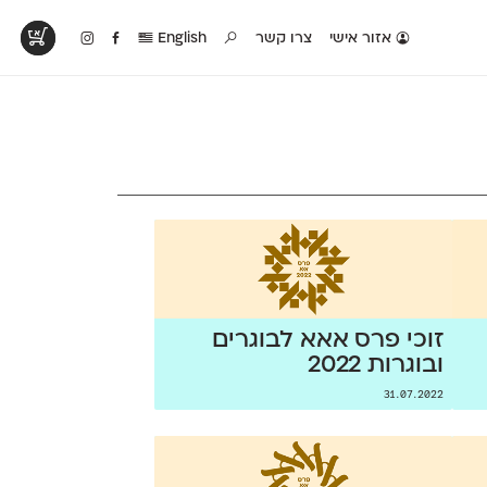
אזור אישי
צרו קשר
English
טים בפעולה
קטלוג להדפסה
טבלת השוואה
לראות עיצובים
לאלו שאוהבים לבחון
טבלה עם כל המאפיינים
פים שנעשו עם
פונטים על־גבי דף A4
של הפונטים שלנו זה
ונטים שלנו
לבן מולבן
לצד זה
זוכי פרס אאא לבוגרים
ובוגרות 2022
31.07.2022