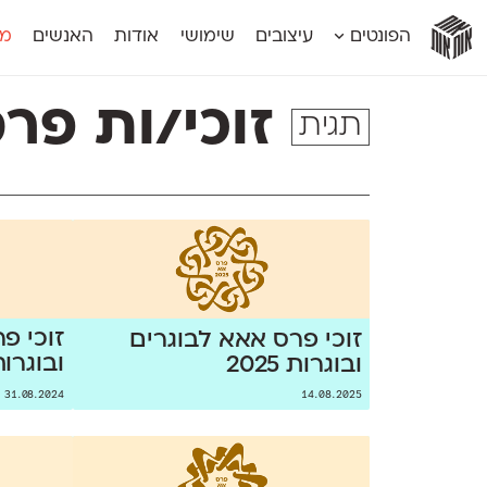
אות
אות
אות
אות
אות
הפונטים
עיצובים
שימושי
אודות
האנשים
מג
אות
אוונטה
אמביוולנטי קומפרסט
מוגרבי דיספל
אטלס
אמביוולנטי רחב
מוגרבי טקס
זוכי/ות פרס
תגית
אינדקס
אנומליה
מכמורת
אינדקס מונו
אסימון דו־לשוני
מכמורת מעו
אלמוני
אפק
מקומי
אלמוני צר
בר־לב
נוילנד
אמביוולנטי נורמל
גלוריה
סטנגה
אמביוולנטי צר
לוי
סינופסיס
זוכי פ
זוכי פרס אאא לבוגרים
ובוגרות 24
ובוגרות 2025
31.08.2024
14.08.2025