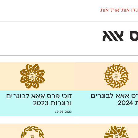
זין אות־אות־אות
חדש
חדש
יי
פלוני
קארמה
חדש
ט
פלוני יד
קדם סנס
 אאא
פלוני מעוגל
קדם סריף
פונ
גל
פלוני צר
קרוואן
בואו 
מטרי
פעמון
שלוק
הפ
פריימריז
תעמולה
פרנק־רי
פרנק־רי צר
רס אאא לבוגרים
זוכי פרס אאא לבוגרים
20
ובוגרות 2023
10.08.2023