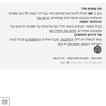
מה עושים פה?
כאן ב־
אאא
תוכלו להתרשם מטיפוגרפיה עברית רעננה ולרכוש פונטים
איכותיים שעיצבו טיפוגרפים עצמאיים.
קראו עוד
הניוזלטר השווה
קבלו מספר פעמים בשנה מייל עם עדכונים על פונטים חדשים ועל
מבצעים מיוחדים.
מלאו את המייל כאן
עוד דרכים להתעדכן
בואו לעשות לנו לייק ב
פייסבוק
, עקבו אחרינו ב
אינסטגרם
וקבלו קצת
השראה ב
וימאו
,
פינטרסט
או
גיפי
.
מפת אתר
תקנון ונגישות האתר
יצירת קשר
2026-2011 © אאא
| האתר סולק:
⚥︎