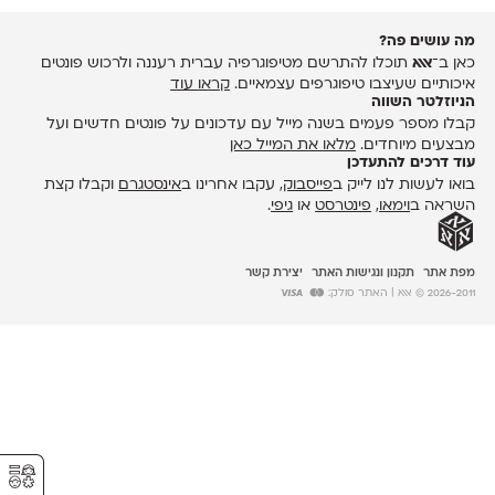
מה עושים פה?
כאן ב־
אאא
תוכלו להתרשם מטיפוגרפיה עברית רעננה ולרכוש פונטים
איכותיים שעיצבו טיפוגרפים עצמאיים.
קראו עוד
הניוזלטר השווה
קבלו מספר פעמים בשנה מייל עם עדכונים על פונטים חדשים ועל
מבצעים מיוחדים.
מלאו את המייל כאן
עוד דרכים להתעדכן
בואו לעשות לנו לייק ב
פייסבוק
, עקבו אחרינו ב
אינסטגרם
וקבלו קצת
השראה ב
וימאו
,
פינטרסט
או
גיפי
.
מפת אתר
תקנון ונגישות האתר
יצירת קשר
2026-2011 © אאא
| האתר סולק:
⚥︎