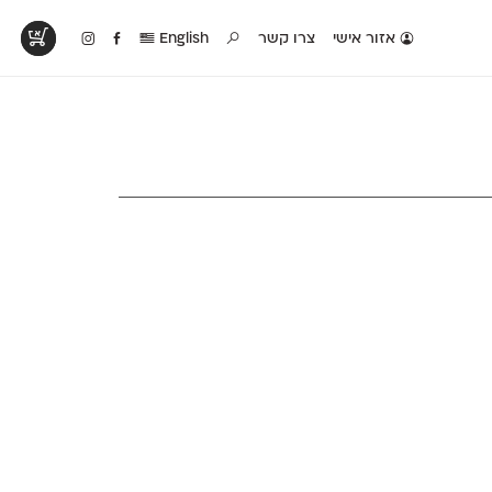
אזור אישי
צרו קשר
English
טים בפעולה
קטלוג להדפסה
טבלת השוואה
לראות עיצובים
לאלו שאוהבים לבחון
טבלה עם כל המאפיינים
פים שנעשו עם
פונטים על־גבי דף A4
של הפונטים שלנו זה
ונטים שלנו
לבן מולבן
לצד זה