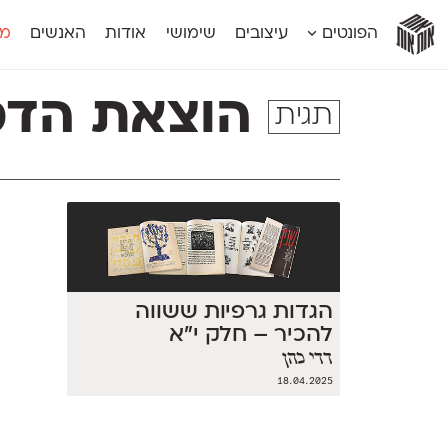
אות
אות
אות
אות
אות
הפונטים
עיצובים
שימושי
אודות
האנשים
מג
אות
אוונטה
אמביוולנטי קומפרסט
מוגרבי דיספל
אטלס
אמביוולנטי רחב
מוגרבי טקס
הוצאת הדס
תגית
אינדקס
אנומליה
מכמורת
אינדקס מונו
אסימון דו־לשוני
מכמורת מעו
אלמוני
אפק
מקומי
אלמוני צר
בר־לב
נוילנד
אמביוולנטי נורמל
גלוריה
סטנגה
אמביוולנטי צר
לוי
סינופסיס
הגדות גרפיות ששווה
להכיר – חלק י״א
דדי כהן
18.04.2025