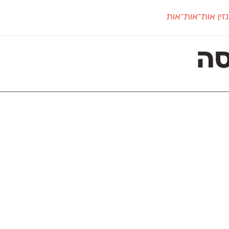
זין אות־אות־אות
חדש
חדש
יי
פלוני
קארמה
חדש
ט
פלוני יד
קדם סנס
ה
פלוני מעוגל
קדם סריף
פונ
גל
פלוני צר
קרוואן
בואו 
מטרי
פעמון
שלוק
הפ
פריימריז
תעמולה
פרנק־רי
פרנק־רי צר