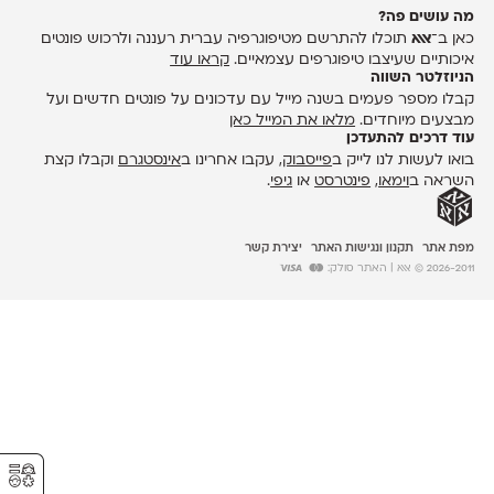
מה עושים פה?
כאן ב־
אאא
תוכלו להתרשם מטיפוגרפיה עברית רעננה ולרכוש פונטים
איכותיים שעיצבו טיפוגרפים עצמאיים.
קראו עוד
הניוזלטר השווה
קבלו מספר פעמים בשנה מייל עם עדכונים על פונטים חדשים ועל
מבצעים מיוחדים.
מלאו את המייל כאן
עוד דרכים להתעדכן
בואו לעשות לנו לייק ב
פייסבוק
, עקבו אחרינו ב
אינסטגרם
וקבלו קצת
השראה ב
וימאו
,
פינטרסט
או
גיפי
.
מפת אתר
תקנון ונגישות האתר
יצירת קשר
2026-2011 © אאא
| האתר סולק:
⚥︎