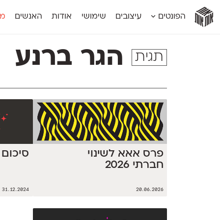
אות
אות
אות
אות
אות
הפונטים
עיצובים
שימושי
אודות
האנשים
מג
אות
אוונטה
אמביוולנטי קומפרסט
מוגרבי דיספל
אטלס
אמביוולנטי רחב
מוגרבי טקס
הגר ברנע
תגית
אינדקס
אנומליה
מכמורת
אינדקס מונו
אסימון דו־לשוני
מכמורת מעו
אלמוני
אפק
מקומי
אלמוני צר
בר־לב
נוילנד
אמביוולנטי נורמל
גלוריה
סטנגה
אמביוולנטי צר
לוי
סינופסיס
פרס אאא לשינוי
סיכום שנת 4
חברתי 2026
31.12.2024
20.06.2026