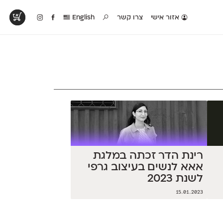
אזור אישי
צרו קשר
English
טים בפעולה
קטלוג להדפסה
טבלת השוואה
לראות עיצובים
לאלו שאוהבים לבחון
טבלה עם כל המאפיינים
פים שנעשו עם
פונטים על־גבי דף A4
של הפונטים שלנו זה
ונטים שלנו
לבן מולבן
לצד זה
רינת הדר זכתה במלגת
אאא לנשים בעיצוב גרפי
לשנת 2023
15.01.2023