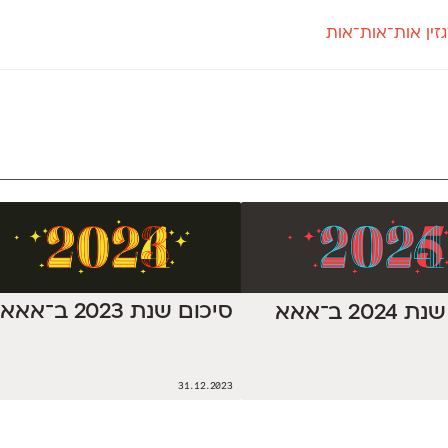
זין אות־אות־אות
חדש
חדש
יי
פלוני
קארמה
חדש
ט
פלוני יד
קדם סנס
פלוני מעוגל
קדם סריף
פונ
גל
פלוני צר
קרוואן
בואו 
מטרי
פעמון
שלוק
הפ
פריימריז
תעמולה
פרנק־רי
פרנק־רי צר
סיכום שנת 2023 ב־אאא
202 ב־אאא
31.12.2023