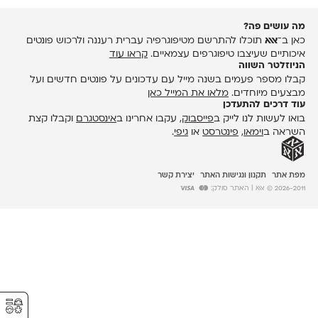
מה עושים פה?
כאן ב־
אאא
תוכלו להתרשם מטיפוגרפיה עברית רעננה ולרכוש פונטים
איכותיים שעיצבו טיפוגרפים עצמאיים.
קראו עוד
הניוזלטר השווה
קבלו מספר פעמים בשנה מייל עם עדכונים על פונטים חדשים ועל
מבצעים מיוחדים.
מלאו את המייל כאן
עוד דרכים להתעדכן
בואו לעשות לנו לייק ב
פייסבוק
, עקבו אחרינו ב
אינסטגרם
וקבלו קצת
השראה ב
וימאו
,
פינטרסט
או
גיפי
.
מפת אתר
תקנון ונגישות האתר
יצירת קשר
2026-2011 © אאא
| האתר סולק:
⚥︎