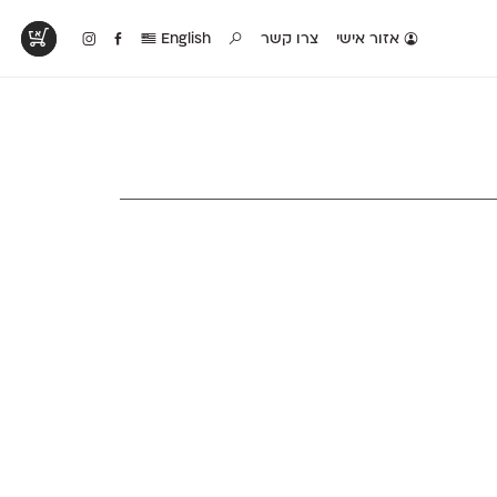
אזור אישי
צרו קשר
English
טים בפעולה
קטלוג להדפסה
טבלת השוואה
לראות עיצובים
לאלו שאוהבים לבחון
טבלה עם כל המאפיינים
פים שנעשו עם
פונטים על־גבי דף A4
של הפונטים שלנו זה
ונטים שלנו
לבן מולבן
לצד זה