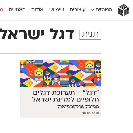
אות
אות
אות
אות
אות
הפונטים
עיצובים
שימושי
אודות
האנשים
מג
אות
אוונטה
אמביוולנטי קומפרסט
מוגרבי דיספל
אטלס
אמביוולנטי רחב
מוגרבי טקס
דגל ישראל
תגית
אינדקס
אנומליה
מכמורת
אינדקס מונו
אסימון דו־לשוני
מכמורת מעו
אלמוני
אפק
מקומי
אלמוני צר
בר־לב
נוילנד
אמביוולנטי נורמל
גלוריה
סטנגה
אמביוולנטי צר
לוי
סינופסיס
״דגל״ – תערוכת דגלים
חלופיים למדינת ישראל
מערכת אות־אות־אות
30.05.2018