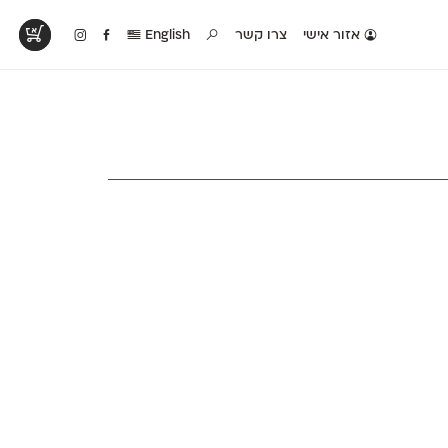
אזור אישי
צרו קשר
English
טים בפעולה
קטלוג להדפסה
טבלת השוואה
לראות עיצובים
לאלו שאוהבים לבחון
טבלה עם כל המאפיינים
פים שנעשו עם
פונטים על־גבי דף A4
של הפונטים שלנו זה
ונטים שלנו
לבן מולבן
לצד זה