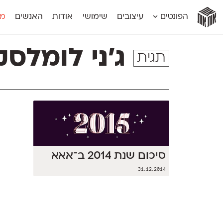
אות
אות
אות
אות
אות
הפונטים
עיצובים
שימושי
אודות
האנשים
מג
אות
אוונטה
אמביוולנטי קומפרסט
מוגרבי דיספל
אטלס
אמביוולנטי רחב
מוגרבי טקס
ג׳ני לומלסק
תגית
אינדקס
אנומליה
מכמורת
אינדקס מונו
אסימון דו־לשוני
מכמורת מעו
אלמוני
אפק
מקומי
אלמוני צר
בר־לב
נוילנד
אמביוולנטי נורמל
גלוריה
סטנגה
אמביוולנטי צר
לוי
סינופסיס
סיכום שנת 2014 ב־אאא
31.12.2014