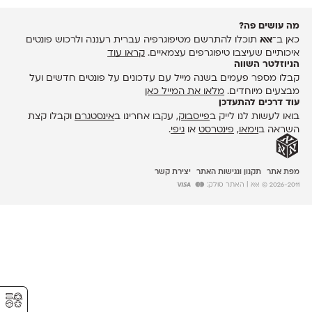
מה עושים פה?
כאן ב־
אאא
תוכלו להתרשם מטיפוגרפיה עברית רעננה ולרכוש פונטים
איכותיים שעיצבו טיפוגרפים עצמאיים.
קראו עוד
הניוזלטר השווה
קבלו מספר פעמים בשנה מייל עם עדכונים על פונטים חדשים ועל
מבצעים מיוחדים.
מלאו את המייל כאן
עוד דרכים להתעדכן
בואו לעשות לנו לייק ב
פייסבוק
, עקבו אחרינו ב
אינסטגרם
וקבלו קצת
השראה ב
וימאו
,
פינטרסט
או
גיפי
.
מפת אתר
תקנון ונגישות האתר
יצירת קשר
2026-2011 © אאא
| האתר סולק:
⚥︎