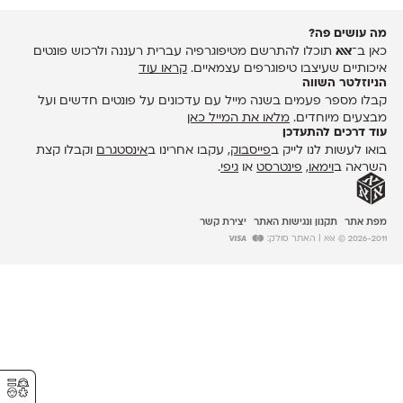
מה עושים פה?
כאן ב־
אאא
תוכלו להתרשם מטיפוגרפיה עברית רעננה ולרכוש פונטים
איכותיים שעיצבו טיפוגרפים עצמאיים.
קראו עוד
הניוזלטר השווה
קבלו מספר פעמים בשנה מייל עם עדכונים על פונטים חדשים ועל
מבצעים מיוחדים.
מלאו את המייל כאן
עוד דרכים להתעדכן
בואו לעשות לנו לייק ב
פייסבוק
, עקבו אחרינו ב
אינסטגרם
וקבלו קצת
השראה ב
וימאו
,
פינטרסט
או
גיפי
.
מפת אתר
תקנון ונגישות האתר
יצירת קשר
2026-2011 © אאא
| האתר סולק:
⚥︎