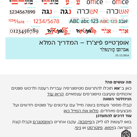
אופן־טייפ פֿיצ'רז – המדריך המלא
אברהם קורנפלד
25.12.2016
מה עושים פה?
כאן ב־
אאא
תוכלו להתרשם מטיפוגרפיה עברית רעננה ולרכוש פונטים
איכותיים שעיצבו טיפוגרפים עצמאיים.
קראו עוד
הניוזלטר השווה
קבלו מספר פעמים בשנה מייל עם עדכונים על פונטים חדשים ועל
מבצעים מיוחדים.
מלאו את המייל כאן
עוד דרכים להתעדכן
בואו לעשות לנו לייק ב
פייסבוק
, עקבו אחרינו ב
אינסטגרם
וקבלו קצת
השראה ב
וימאו
,
פינטרסט
או
גיפי
.