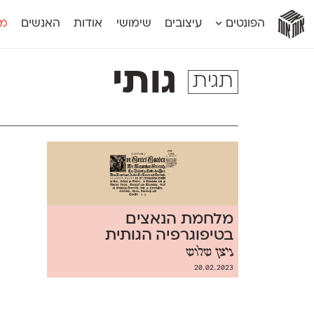
אות
אות
אות
אות
אות
הפונטים
עיצובים
שימושי
אודות
האנשים
מג
אות
אוונטה
אמביוולנטי קומפרסט
מוגרבי דיספל
אטלס
אמביוולנטי רחב
מוגרבי טקס
גותי
תגית
אינדקס
אנומליה
מכמורת
אינדקס מונו
אסימון דו־לשוני
מכמורת מעו
אלמוני
אפק
מקומי
אלמוני צר
בר־לב
נוילנד
אמביוולנטי נורמל
גלוריה
סטנגה
אמביוולנטי צר
לוי
סינופסיס
מלחמת הנאצים
בטיפוגרפיה הגותית
ניצן שלוש
20.02.2023