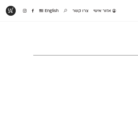
אזור אישי
צרו קשר
English
טים בפעולה
קטלוג להדפסה
טבלת השוואה
לראות עיצובים
לאלו שאוהבים לבחון
טבלה עם כל המאפיינים
פים שנעשו עם
פונטים על־גבי דף A4
של הפונטים שלנו זה
ונטים שלנו
לבן מולבן
לצד זה