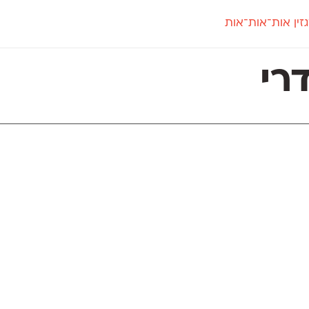
זין אות־אות־אות
חדש
חדש
יי
פלוני
קארמה
חדש
ט
פלוני יד
קדם סנס
רי
פלוני מעוגל
קדם סריף
פונ
גל
פלוני צר
קרוואן
בואו 
מטרי
פעמון
שלוק
הפ
פריימריז
תעמולה
פרנק־רי
פרנק־רי צר