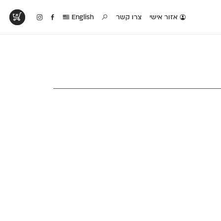
אזור אישי
צרו קשר
English
טים בפעולה
קטלוג להדפסה
טבלת השוואה
לראות עיצובים
לאלו שאוהבים לבחון
טבלה עם כל המאפיינים
פים שנעשו עם
פונטים על־גבי דף A4
של הפונטים שלנו זה
ונטים שלנו
לבן מולבן
לצד זה