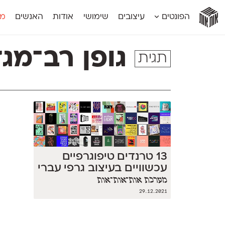
אות
אות
אות
אות
אות
הפונטים
עיצובים
שימושי
אודות
האנשים
מג
אות
אוונטה
אמביוולנטי קומפרסט
מוגרבי דיספל
אטלס
אמביוולנטי רחב
מוגרבי טקס
גופן רב־מגד
תגית
אינדקס
אנומליה
מכמורת
אינדקס מונו
אסימון דו־לשוני
מכמורת מעו
אלמוני
אפק
מקומי
אלמוני צר
בר־לב
נוילנד
אמביוולנטי נורמל
גלוריה
סטנגה
אמביוולנטי צר
לוי
סינופסיס
13 טרנדים טיפוגרפיים
עכשוויים בעיצוב גרפי עברי
מערכת אות־אות־אות
29.12.2021