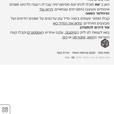
כאן ב־
אאא
תוכלו להתרשם מטיפוגרפיה עברית רעננה ולרכוש פונטים
איכותיים שעיצבו טיפוגרפים עצמאיים.
קראו עוד
הניוזלטר השווה
קבלו מספר פעמים בשנה מייל עם עדכונים על פונטים חדשים ועל
מבצעים מיוחדים.
מלאו את המייל כאן
עוד דרכים להתעדכן
בואו לעשות לנו לייק ב
פייסבוק
, עקבו אחרינו ב
אינסטגרם
וקבלו קצת
השראה ב
וימאו
,
פינטרסט
או
גיפי
.
מפת אתר
תקנון ונגישות האתר
יצירת קשר
2026-2011 © אאא
| האתר סולק:
⚥︎