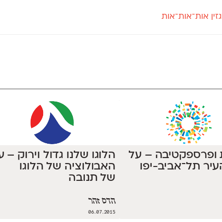
זין אות־אות־אות
חדש
חדש
יי
פלוני
קארמה
חדש
ט
פלוני יד
קדם סנס
פלוני מעוגל
קדם סריף
פונ
גל
פלוני צר
קרוואן
בואו 
מטרי
פעמון
שלוק
הפ
פריימריז
תעמולה
פרנק־רי
פרנק־רי צר
 ופרספקטיבה – על
הלוגו שלנו גדול וירוק – ע
יר תל־אביב-יפו
האבולוציה של הלוגו
של תנובה
הדס זהר
06.07.2015