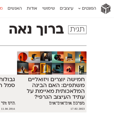
אות
אות
אות
אות
אות
הפונטים
עיצובים
שימושי
אודות
האנשים
מג
אות
אוונטה
אמביוולנטי קומפרסט
מוגרבי דיספל
אטלס
אמביוולנטי רחב
מוגרבי טקס
ברוך נאה
תגית
אינדקס
אנומליה
מכמורת
אינדקס מונו
אסימון דו־לשוני
מכמורת מעו
אלמוני
אפק
מקומי
אלמוני צר
בר־לב
נוילנד
אמביוולנטי נורמל
גלוריה
סטנגה
אמביוולנטי צר
לוי
סינופסיס
חמישה יוצרים ויזואליים
גבולות
משתפים: האם הבינה
סמל הע
המלאכותית מאיימת על
עתיד העיצוב הגרפי?
מערכת אות־אות־אות
הדס זהר
11.04.2016
17.02.2023