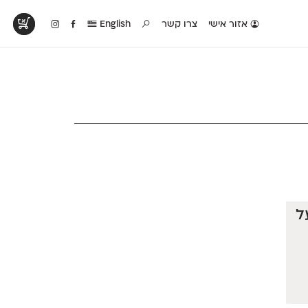
אזור אישי
צרו קשר
English
טים בפעולה
קטלוג להדפסה
טבלת השוואה
לראות עיצובים
לאלו שאוהבים לבחון
טבלה עם כל המאפיינים
פים שנעשו עם
פונטים על־גבי דף A4
של הפונטים שלנו זה
ונטים שלנו
לבן מולבן
לצד זה
ל