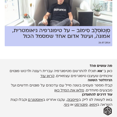
סְוֶטוֹסְלָב סִימוֹב – על טיפוגרפיה גיאומטרית,
אמונה, ועיגול אדום אחד שמסמל הכול
26.07.2014
מה עושים פה?
כאן ב־
אאא
תוכלו להתרשם מטיפוגרפיה עברית רעננה ולרכוש פונטים
איכותיים שעיצבו טיפוגרפים עצמאיים.
קראו עוד
הניוזלטר השווה
קבלו מספר פעמים בשנה מייל עם עדכונים על פונטים חדשים ועל
מבצעים מיוחדים.
מלאו את המייל כאן
עוד דרכים להתעדכן
בואו לעשות לנו לייק ב
פייסבוק
, עקבו אחרינו ב
אינסטגרם
וקבלו קצת
השראה ב
וימאו
,
פינטרסט
או
גיפי
.