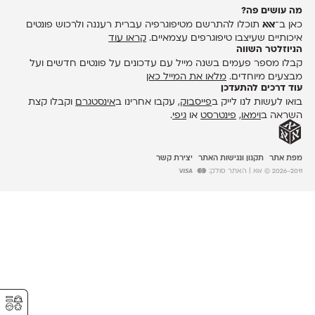
מה עושים פה?
כאן ב־
אאא
תוכלו להתרשם מטיפוגרפיה עברית רעננה ולרכוש פונטים
איכותיים שעיצבו טיפוגרפים עצמאיים.
קראו עוד
הניוזלטר השווה
קבלו מספר פעמים בשנה מייל עם עדכונים על פונטים חדשים ועל
מבצעים מיוחדים.
מלאו את המייל כאן
עוד דרכים להתעדכן
בואו לעשות לנו לייק ב
פייסבוק
, עקבו אחרינו ב
אינסטגרם
וקבלו קצת
השראה ב
וימאו
,
פינטרסט
או
גיפי
.
מפת אתר
תקנון ונגישות האתר
יצירת קשר
2026-2011 © אאא
| האתר סולק:
⚥︎