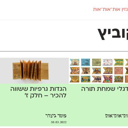
זין אות־אות־אות
חדש
חדש
יי
פלוני
קארמה
חדש
ט
פלוני יד
קדם סנס
ביץ
פלוני מעוגל
קדם סריף
פונ
גל
פלוני צר
קרוואן
בואו 
מטרי
פעמון
שלוק
הפ
פריימריז
תעמולה
פרנק־רי
פרנק־רי צר
גלי שמחת תורה
הגדות גרפיות ששווה
להכיר – חלק ז׳
ת־אות־אות
עומר בינדר
30.03.2022