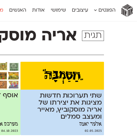
אות
אות
אות
אות
אות
הפונטים
עיצובים
שימושי
אודות
האנשים
מג
אות
אוונטה
אמביוולנטי קומפרסט
מוגרבי דיספל
אטלס
אמביוולנטי רחב
מוגרבי טקס
אריה מוסקו
תגית
אינדקס
אנומליה
מכמורת
אינדקס מונו
אסימון דו־לשוני
מכמורת מעו
אלמוני
אפק
מקומי
אלמוני צר
בר־לב
נוילנד
אמביוולנטי נורמל
גלוריה
סטנגה
אמביוולנטי צר
לוי
סינופסיס
אוסף ד
שתי תערוכות חדשות
מציגות את יצירתו של
אריה מוסקוביץ, מאייר
ומעצב סמלים
אלעד יאנה
מערכת או
04.10.2023
02.05.2025