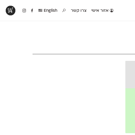
אזור אישי
צרו קשר
English
טים בפעולה
קטלוג להדפסה
טבלת השוואה
לראות עיצובים
לאלו שאוהבים לבחון
טבלה עם כל המאפיינים
פים שנעשו עם
פונטים על־גבי דף A4
של הפונטים שלנו זה
ונטים שלנו
לבן מולבן
לצד זה