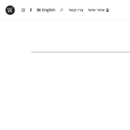
אזור אישי
צרו קשר
English
טים בפעולה
קטלוג להדפסה
טבלת השוואה
לראות עיצובים
לאלו שאוהבים לבחון
טבלה עם כל המאפיינים
פים שנעשו עם
פונטים על־גבי דף A4
של הפונטים שלנו זה
ונטים שלנו
לבן מולבן
לצד זה