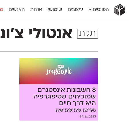
אות
אות
אות
אות
אות
הפונטים
עיצובים
שימושי
אודות
האנשים
מג
אות
אוונטה
אמביוולנטי קומפרסט
מוגרבי דיספל
אטלס
אמביוולנטי רחב
מוגרבי טקס
אנטולי צ׳וני
תגית
אינדקס
אנומליה
מכמורת
אינדקס מונו
אסימון דו־לשוני
מכמורת מעו
אלמוני
אפק
מקומי
אלמוני צר
בר־לב
נוילנד
אמביוולנטי נורמל
גלוריה
סטנגה
אמביוולנטי צר
לוי
סינופסיס
8 חשבונות אינסטגרם
שמוכיחים שטיפוגרפיה
היא דרך חיים
מערכת אות־אות־אות
04.11.2025