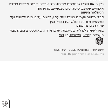
כאן ב־
אאא
תוכלו להתרשם מטיפוגרפיה עברית רעננה ולרכוש פונטים
איכותיים שעיצבו טיפוגרפים עצמאיים.
קראו עוד
הניוזלטר השווה
קבלו מספר פעמים בשנה מייל עם עדכונים על פונטים חדשים ועל
מבצעים מיוחדים.
מלאו את המייל כאן
עוד דרכים להתעדכן
בואו לעשות לנו לייק ב
פייסבוק
, עקבו אחרינו ב
אינסטגרם
וקבלו קצת
השראה ב
וימאו
,
פינטרסט
או
גיפי
.
מפת אתר
תקנון ונגישות האתר
יצירת קשר
2026-2011 © אאא
| האתר סולק:
⚥︎