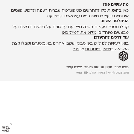
מה עושים פה?
כאן ב־
אאא
תוכלו להתרשם מטיפוגרפיה עברית רעננה ולרכוש פונטים
איכותיים שעיצבו טיפוגרפים עצמאיים.
קראו עוד
הניוזלטר השווה
קבלו מספר פעמים בשנה מייל עם עדכונים על פונטים חדשים ועל
מבצעים מיוחדים.
מלאו את המייל כאן
עוד דרכים להתעדכן
בואו לעשות לנו לייק ב
פייסבוק
, עקבו אחרינו ב
אינסטגרם
וקבלו קצת
השראה ב
וימאו
,
פינטרסט
או
גיפי
.
מפת אתר
תקנון ונגישות האתר
יצירת קשר
2026-2011 © אאא
| האתר סולק:
⚥︎