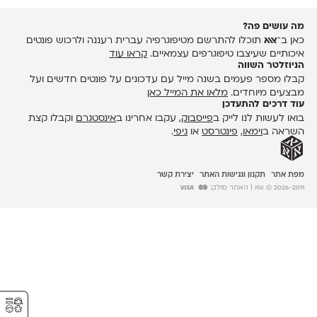
מה עושים פה?
כאן ב־
אאא
תוכלו להתרשם מטיפוגרפיה עברית רעננה ולרכוש פונטים
איכותיים שעיצבו טיפוגרפים עצמאיים.
קראו עוד
הניוזלטר השווה
קבלו מספר פעמים בשנה מייל עם עדכונים על פונטים חדשים ועל
מבצעים מיוחדים.
מלאו את המייל כאן
עוד דרכים להתעדכן
בואו לעשות לנו לייק ב
פייסבוק
, עקבו אחרינו ב
אינסטגרם
וקבלו קצת
השראה ב
וימאו
,
פינטרסט
או
גיפי
.
מפת אתר
תקנון ונגישות האתר
יצירת קשר
2026-2011 © אאא
| האתר סולק:
⚥︎