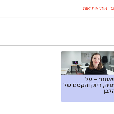
זין אות־אות־אות
חדש
חדש
יי
פלוני
קארמה
חדש
ט
פלוני יד
קדם סנס
פלוני מעוגל
קדם סריף
פונ
גל
פלוני צר
קרוואן
בואו 
מטרי
פעמון
שלוק
הפ
פריימריז
תעמולה
פרנק־רי
פרנק־רי צר
אוזנר – על
פיה, דיוק והקסם של
הלבן