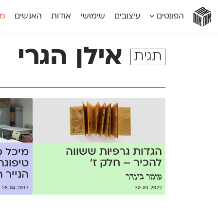
אות
אות
אות
אות
אות
הפונטים
עיצובים
שימושי
אודות
האנשים
מג
אות
אוונטה
אמביוולנטי קומפרסט
מוגרבי דיספל
אטלס
אמביוולנטי רחב
מוגרבי טקס
אילן הגרי
תגית
אינדקס
אנומליה
מכמורת
אינדקס מונו
אסימון דו־לשוני
מכמורת מעו
אלמוני
אפק
מקומי
אלמוני צר
בר־לב
נוילנד
אמביוולנטי נורמל
גלוריה
סטנגה
אמביוולנטי צר
לוי
סינופסיס
הגדות גרפיות ששווה
מיכל פ
להכיר – חלק ז׳
טיפוגר
הנייר 
עומר בינדר
28.04.2017
30.03.2022