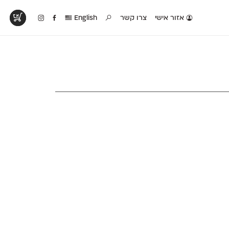
אזור אישי
צרו קשר
English
טים בפעולה
קטלוג להדפסה
טבלת השוואה
לראות עיצובים
לאלו שאוהבים לבחון
טבלה עם כל המאפיינים
פים שנעשו עם
פונטים על־גבי דף A4
של הפונטים שלנו זה
ונטים שלנו
לבן מולבן
לצד זה