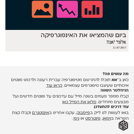
ביום שהמציאו את האינפוגרפיקה
אלעד יאנה
11.07.2017
מה עושים פה?
כאן ב־
אאא
תוכלו להתרשם מטיפוגרפיה עברית רעננה ולרכוש פונטים
איכותיים שעיצבו טיפוגרפים עצמאיים.
קראו עוד
הניוזלטר השווה
קבלו מספר פעמים בשנה מייל עם עדכונים על פונטים חדשים ועל
מבצעים מיוחדים.
מלאו את המייל כאן
עוד דרכים להתעדכן
בואו לעשות לנו לייק ב
פייסבוק
, עקבו אחרינו ב
אינסטגרם
וקבלו קצת
השראה ב
וימאו
,
פינטרסט
או
גיפי
.