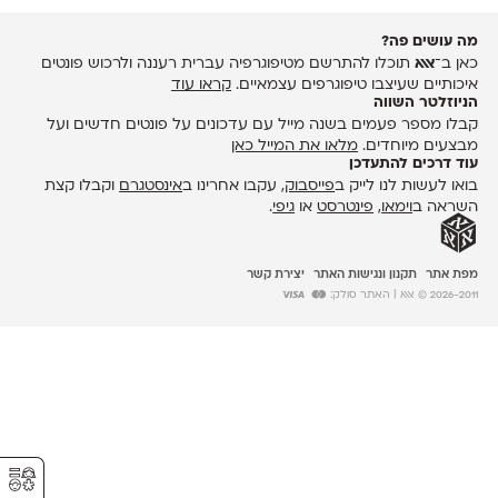
מה עושים פה?
כאן ב־
אאא
תוכלו להתרשם מטיפוגרפיה עברית רעננה ולרכוש פונטים
איכותיים שעיצבו טיפוגרפים עצמאיים.
קראו עוד
הניוזלטר השווה
קבלו מספר פעמים בשנה מייל עם עדכונים על פונטים חדשים ועל
מבצעים מיוחדים.
מלאו את המייל כאן
עוד דרכים להתעדכן
בואו לעשות לנו לייק ב
פייסבוק
, עקבו אחרינו ב
אינסטגרם
וקבלו קצת
השראה ב
וימאו
,
פינטרסט
או
גיפי
.
מפת אתר
תקנון ונגישות האתר
יצירת קשר
2026-2011 © אאא
| האתר סולק:
⚥︎