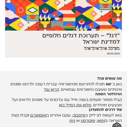
״דגל״ – תערוכת דגלים חלופיים
למדינת ישראל
מערכת אות־אות־אות
30.05.2018
מה עושים פה?
כאן ב־
אאא
תוכלו להתרשם מטיפוגרפיה עברית רעננה ולרכוש פונטים
איכותיים שעיצבו טיפוגרפים עצמאיים.
קראו עוד
הניוזלטר השווה
קבלו מספר פעמים בשנה מייל עם עדכונים על פונטים חדשים ועל
מבצעים מיוחדים.
מלאו את המייל כאן
עוד דרכים להתעדכן
בואו לעשות לנו לייק ב
פייסבוק
, עקבו אחרינו ב
אינסטגרם
וקבלו קצת
השראה ב
וימאו
,
פינטרסט
או
גיפי
.